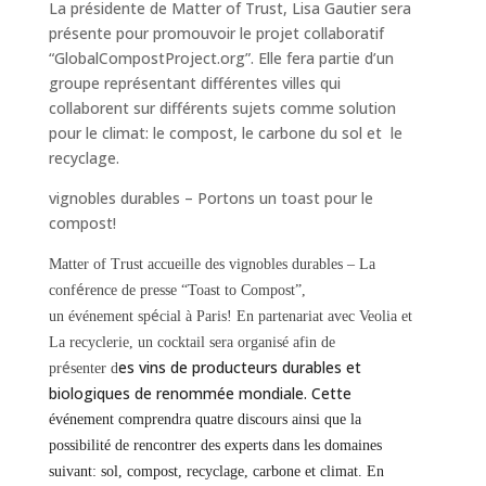
La présidente de Matter of Trust, Lisa Gautier sera
présente pour promouvoir le projet collaboratif
“GlobalCompostProject.org”. Elle fera partie d’un
groupe représentant différentes villes qui
collaborent sur différents sujets comme solution
pour le climat: le compost, le carbone du sol et le
recyclage.
vignobles durables – Portons un toast pour le
compost!
Matter of Trust accueille des vignobles durables – La
é
conf
rence de presse “Toast to Compost”,
é
un événement sp
cial à Paris! En partenariat avec Veolia et
La recyclerie, un cocktail sera organisé afin de
é
es vins de producteurs durables et
pr
senter d
biologiques de renommée mondiale. Cette
événement comprendra quatre discours ainsi que la
possibilité de rencontrer des experts dans les domaines
suivant: sol, compost, recyclage, carbone et climat. En