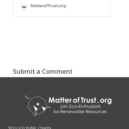
Submit a Comment
You must be
logged in
to post a comment.
501(c)(3) Public Charity