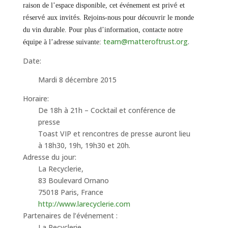
é
raison de l’espace disponible, cet événement est priv
et
é
é
é
r
serv
aux invit
s
. Rejoins-nous pour
découvrir le monde
du vin durable. Pour plus d’information, contacte notre
team@matteroftrust.org
.
équipe à l’adresse suivante:
Date:
Mardi 8 décembre 2015
Horaire:
De 18h à 21h – Cocktail et conférence de
presse
Toast VIP et rencontres de presse auront lieu
à 18h30, 19h, 19h30 et 20h.
Adresse du jour:
La Recyclerie,
83 Boulevard Ornano
75018 Paris, France
http://www.larecyclerie.com
Partenaires de l’événement :
La Recyclerie